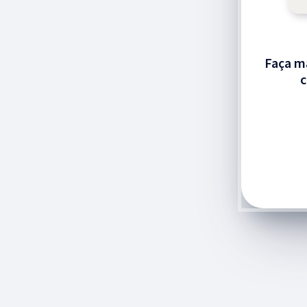
Faça m
c