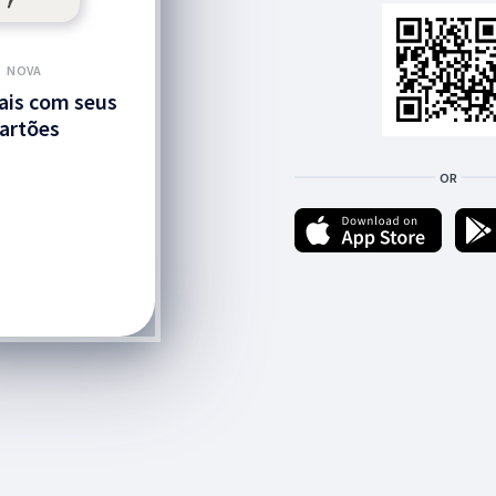
NOVA
ais com seus
artões
OR